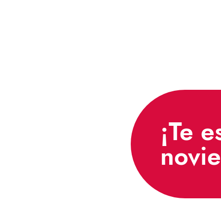
¡Te e
novi