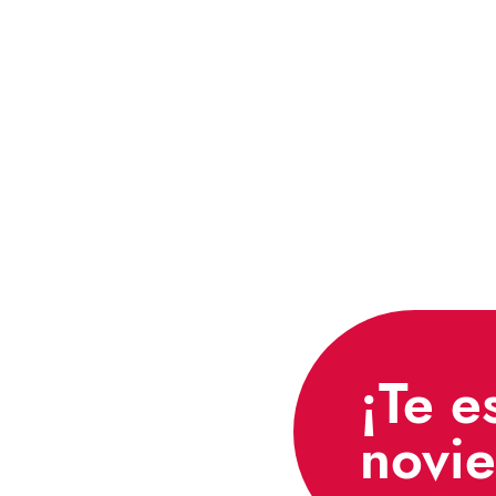
¡Te e
novi