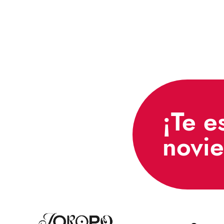
¡Te e
novi