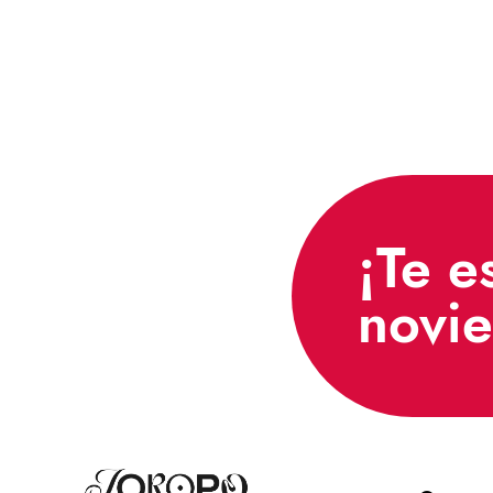
¡Te e
novi