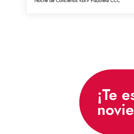
Noche de Conciertos <br> Plazoleta CCC
¡Te e
novi