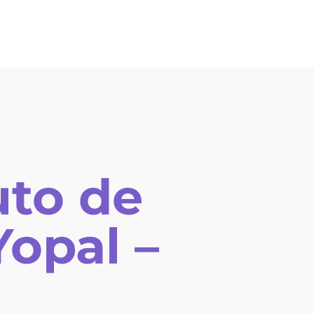
uto de
Yopal –