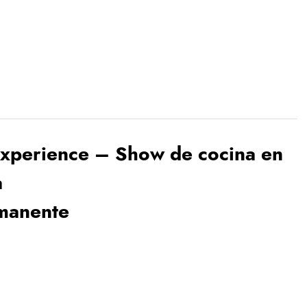
experience – Show de cocina en
a
manente