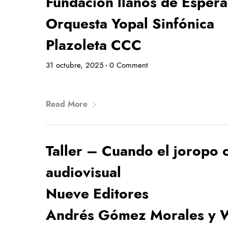
Fundación llanos de Esper
Orquesta Yopal Sinfónica
Plazoleta CCC
31 octubre, 2025
0 Comment
•
Read More
Taller – Cuando el joropo c
audiovisual
Nueve Editores
Andrés Gómez Morales y W