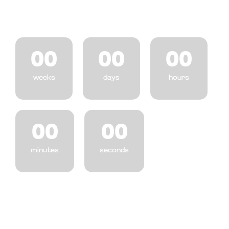
00
00
00
weeks
days
hours
00
00
minutes
seconds