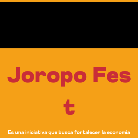
J
o
r
o
p
o
F
e
s
t
Es una iniciativa que busca fortalecer la economía