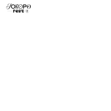
BIENVENIDOS
FESTIVAL DE
CULTURA
ARTE, TURISMO E
INNOVACIÓN
16 , 17 y 18 de noviembre Yopal – Casanare