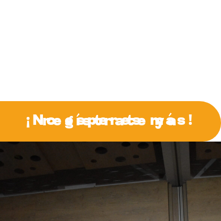
<br> Cerquera DJ
¡No esperes más! regístrate ya